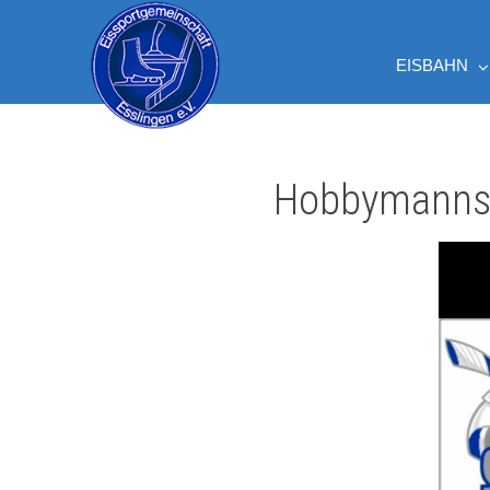
ÖFFNUNGSZEITEN
PREISE
VERANSTALTUNGEN
EISBAHN
Hobbymannsch